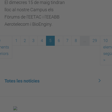
El dimecres 15 de maig tindran
lloc al nostre Campus els
Fòrums de l'EETAC i l'EEABB
Aerotelecom i BioEnginy.
0
1
2
3
4
5
6
7
8
...
29
10
ments
elem
riors
segü
>
Totes les notícies