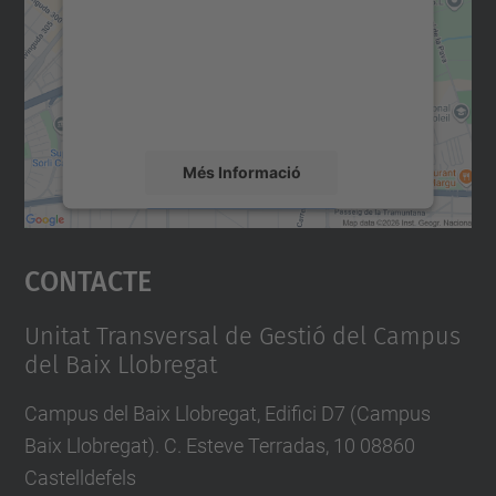
Utilitzem un servei de tercers per incrustar
contingut del mapa que pugui recollir dades
sobre la vostra activitat. Reviseu-ne els
detalls i accepteu el servei per veure el
mapa.
Més Informació
Accepta
Contacte
powered by
Usercentrics Consent
Management Platform
Unitat Transversal de Gestió del Campus
del Baix Llobregat
Campus del Baix Llobregat, Edifici D7 (Campus
Baix Llobregat). C. Esteve Terradas, 10 08860
Castelldefels