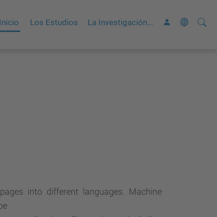
Busca
B
Inicio
Los Estudios
La Investigación...
ú
s
q
u
e
d
a
A
v
a
n
z
 pages into different languages. Machine
a
be