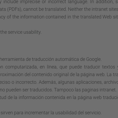
clude imprecise or incorrect language. In addition, so
s (PDFs), cannot be translated. Neither the intranet sites
acy of the information contained in the translated Web site,
the service usability.
 herramienta
de traducción automática
de
Google
.
ión computarizada, en línea, que puede traducir textos
oximación del contenido original de la página web. La tr
eciso o incorrecto. Además, algunas aplicaciones, archivo
 no pueden ser traducidos. Tampoco las paginas intranet.
tud de la información contenida en la página web traducida
irven para incrementar la usabilidad del servicio.