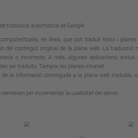
a de traducció automàtica
de Google
.
computeritzada, en línea, que pot traduïr texts i plane
del contingut original de la plana web. La traducció 
ecís o incorrecte. A més, algunes aplicacions, arxius 
en ser traduïts.
Tampoc les planes intranet.
 de la informació continguda a la plana web traduïda, si 
 serveixen per incrementar la usabilitat del servei.