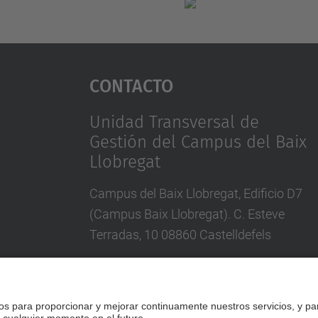
Contacto
Unidad Transversal de
Gestión del Campus del Baix
Llobregat
Campus del Baix Llobregat, Edificio D7
(Campus Baix Llobregat). C. Esteve
Terradas, 10 08860 Castelldefels
Tel.
:
93 552 35 00
Directorio UPC