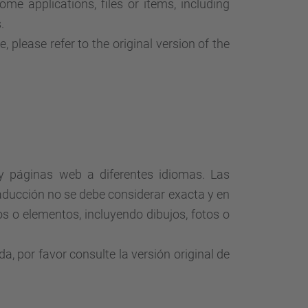
d
me applications, files or items, including
a
.
…
 please refer to the original version of the
 y páginas web a diferentes idiomas. Las
aducción no se debe considerar exacta y en
s o elementos, incluyendo dibujos, fotos o
, por favor consulte la versión original de