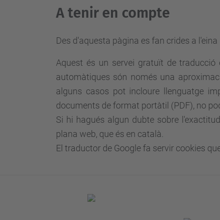
A tenir en compte
Des d'aquesta pàgina es fan crides a l'ein
Aquest és un servei gratuït de traducció 
automàtiques són només una aproximació 
alguns casos pot incloure llenguatge impr
documents de format portàtil (PDF), no pod
Si hi hagués algun dubte sobre l'exactitud
plana web, que és en català.
El traductor de Google
fa servir cookies que