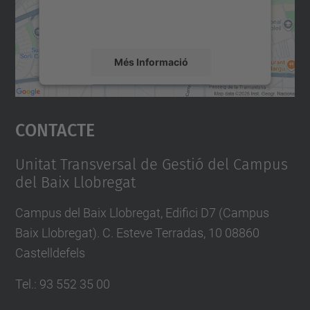
detalls i accepteu el servei per veure el
mapa.
Més Informació
Accepta
Contacte
powered by
Usercentrics Consent
Management Platform
Unitat Transversal de Gestió del Campus
del Baix Llobregat
Campus del Baix Llobregat, Edifici D7 (Campus
Baix Llobregat). C. Esteve Terradas, 10 08860
Castelldefels
Tel.
:
93 552 35 00