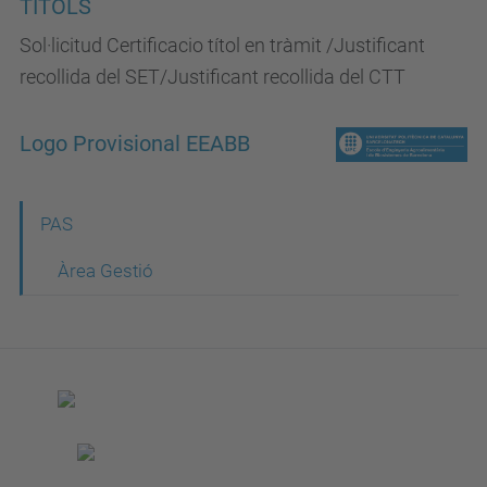
TÍTOLS
Sol·licitud Certificacio títol en tràmit /Justificant
recollida del SET/Justificant recollida del CTT
Logo Provisional EEABB
N
PAS
a
Àrea Gestió
v
e
g
a
c
i