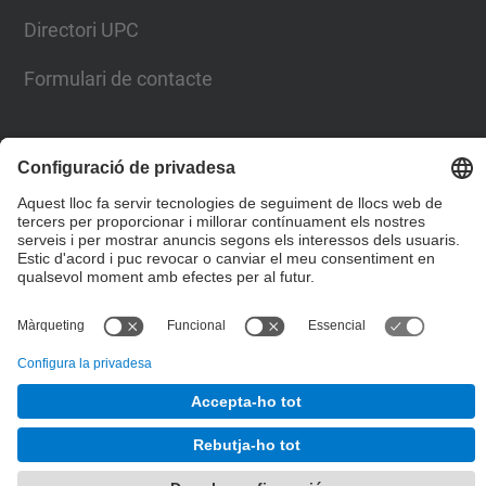
Directori UPC
Formulari de contacte
Llista Xarxes Socials
© UPC
Campus del Baix Llobregat
Desenvolupat amb
Mapa del lloc
Accessibilitat
Avís legal
Configuració de privadesa