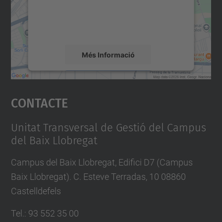
sobre la vostra activitat. Reviseu-ne els
detalls i accepteu el servei per veure el
mapa.
Més Informació
Accepta
Contacte
powered by
Usercentrics Consent
Management Platform
Unitat Transversal de Gestió del Campus
del Baix Llobregat
Campus del Baix Llobregat, Edifici D7 (Campus
Baix Llobregat). C. Esteve Terradas, 10 08860
Castelldefels
Tel.
:
93 552 35 00