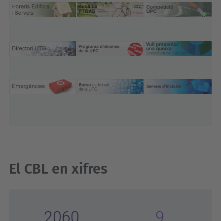
El CBL en xifres
2060
9