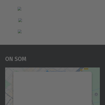
On Som
Necessitem el vostre
consentiment per carregar el
servei Google Maps!
Utilitzem un servei de tercers per incrustar
contingut del mapa que pugui recollir dades