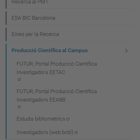
Recerca al PMT
v
e
ESA BIC Barcelona
g
Eines per la Recerca
a
c
Producció Científica al Campus
i
FUTUR, Portal Producció Científica
ó
Investigadors EETAC
FUTUR, Portal Producció Científica
Investigadors EEABB
Estudis bibliomètrics
Investigadors (web bcbl)