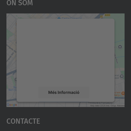
On Som
Necessitem el vostre
consentiment per carregar el
servei Google Maps!
Utilitzem un servei de tercers per incrustar
contingut del mapa que pugui recollir dades
sobre la vostra activitat. Reviseu-ne els
detalls i accepteu el servei per veure el
mapa.
Més Informació
Accepta
Contacte
powered by
Usercentrics Consent
Management Platform