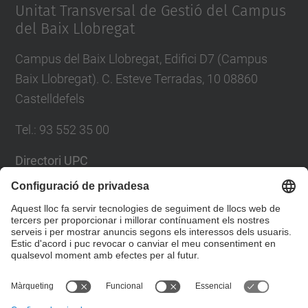
Unitat Transversal de Gestió del Campus
del Baix Llobregat
Campus del Baix Llobregat, Edifici D7 (Campus
Baix Llobregat). C. Esteve Terradas, 10 08860
Castelldefels
Tel.
:
93 552 35 00
Directori UPC
Formulari de contacte
Llista Xarxes Socials