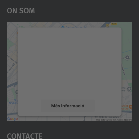
On Som
Necessitem el vostre
consentiment per carregar el
servei Google Maps!
Utilitzem un servei de tercers per incrustar
contingut del mapa que pugui recollir dades
sobre la vostra activitat. Reviseu-ne els
detalls i accepteu el servei per veure el
mapa.
Més Informació
Accepta
Contacte
powered by
Usercentrics Consent