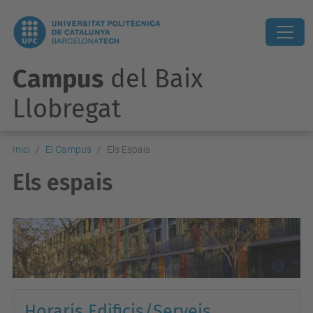
Campus
del Baix
Llobregat
Inici
El Campus
Els Espais
Els espais
Horaris Edificis/Serveis