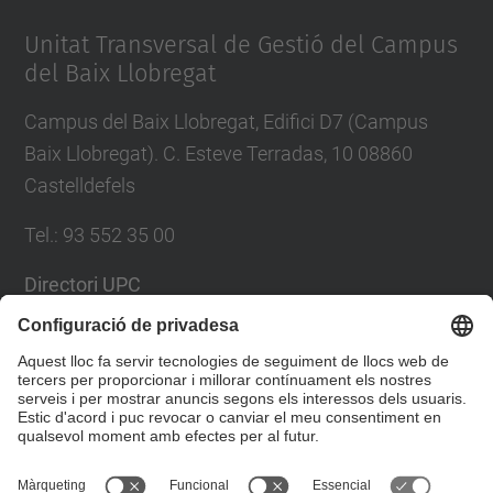
Management Platform
Unitat Transversal de Gestió del Campus
del Baix Llobregat
Campus del Baix Llobregat, Edifici D7 (Campus
Baix Llobregat). C. Esteve Terradas, 10 08860
Castelldefels
Tel.
:
93 552 35 00
Directori UPC
Formulari de contacte
Llista Xarxes Socials