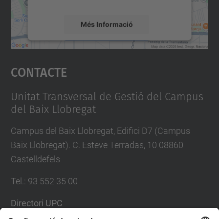
Més Informació
Accepta
Contacte
powered by
Usercentrics Consent
Management Platform
Unitat Transversal de Gestió del Campus
del Baix Llobregat
Campus del Baix Llobregat, Edifici D7 (Campus
Baix Llobregat). C. Esteve Terradas, 10 08860
Castelldefels
Tel.
:
93 552 35 00
Directori UPC