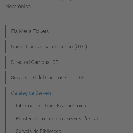
electrònica.
N
Els Meus Tiquets
a
Unitat Transversal de Gestió (UTG)
v
e
Directori Campus -CBL-
g
Serveis TIC del Campus -CBLTIC-
a
c
Catàleg de Serveis
i
Informació i Tràmits acadèmics
ó
Préstec de material i reserves d'espai
Serveis de Biblioteca