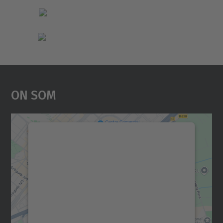
On Som
Necessitem el vostre
consentiment per carregar el
servei Google Maps!
Utilitzem un servei de tercers per incrustar
contingut del mapa que pugui recollir dades
sobre la vostra activitat. Reviseu-ne els
detalls i accepteu el servei per veure el
mapa.