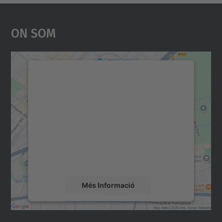
On Som
Necessitem el vostre
consentiment per carregar el
servei Google Maps!
Utilitzem un servei de tercers per incrustar
contingut del mapa que pugui recollir dades
sobre la vostra activitat. Reviseu-ne els
detalls i accepteu el servei per veure el
mapa.
Més Informació
Accepta