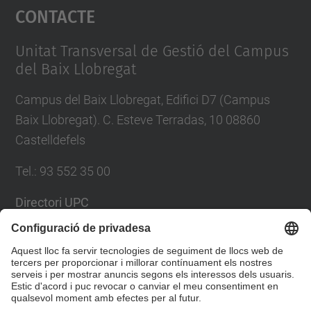
Contacte
powered by
Usercentrics Consent
Management Platform
Unitat Transversal de Gestió del Campus
del Baix Llobregat
Campus del Baix Llobregat, Edifici D7 (Campus
Baix Llobregat). C. Esteve Terradas, 10 08860
Castelldefels
Tel.
:
93 552 35 00
Directori UPC
Formulari de contacte
Llista Xarxes Socials