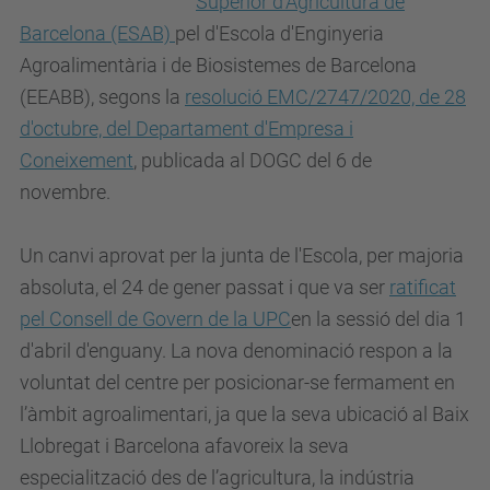
Superior d’Agricultura de
Barcelona (ESAB)
pel d
'Escola d'Enginyeria
Agroalimentària i de Biosistemes de Barcelona
(EEABB)
,
segons la
r
esolució EMC/2747/2020, de 28
d'octubre, del Departament d'Empresa i
Coneixement
, publicada al DOGC del 6 de
novembre.
Un canvi aprovat per la junta de l'Escola, per majoria
absoluta, el 24 de gener passat i que va ser
ratificat
pel Consell de Govern de la UPC
en la sessió del dia 1
d'abril d'enguany. La nova denominació
respon a la
voluntat del centre per posicionar-se fermament en
l’àmbit agroalimentar
i, ja que la seva ubicació al Baix
Llobregat i Barcelona afavoreix la seva
especialització des de l’agricultura, la indústria