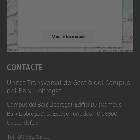
contingut del mapa que pugui recollir dades
sobre la vostra activitat. Reviseu-ne els
detalls i accepteu el servei per veure el
mapa.
Més Informació
Accepta
Contacte
powered by
Usercentrics Consent
Management Platform
Unitat Transversal de Gestió del Campus
del Baix Llobregat
Campus del Baix Llobregat, Edifici D7 (Campus
Baix Llobregat). C. Esteve Terradas, 10 08860
Castelldefels
Tel.
:
93 552 35 00