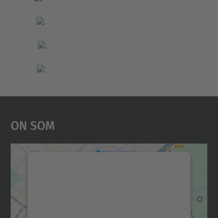
On Som
Necessitem el vostre
consentiment per carregar el
servei Google Maps!
Utilitzem un servei de tercers per incrustar