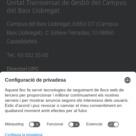
Unitat Transversal de Gestió del Campus
del Baix Llobregat
Campus del Baix Llobregat, Edifici D7 (Campus
Baix Llobregat). C. Esteve Terradas, 10 08860
Castelldefels
Tel.
:
93 552 35 00
Directori UPC
Formulari de contacte
Llista Xarxes Socials