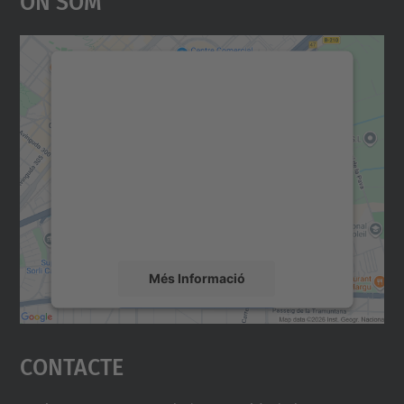
Necessitem el vostre
consentiment per carregar el
servei Google Maps!
Utilitzem un servei de tercers per incrustar
contingut del mapa que pugui recollir dades
sobre la vostra activitat. Reviseu-ne els
detalls i accepteu el servei per veure el
mapa.
Més Informació
Accepta
Contacte
powered by
Usercentrics Consent
Management Platform