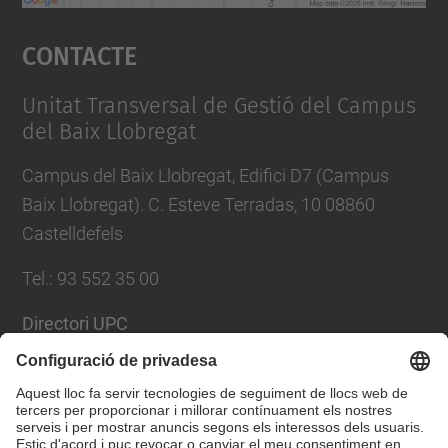
Accepta
Contacte
powered by
Usercentrics Consent
Management Platform
Unitat Transversal de Gestió del Campus
del Baix Llobregat
Campus del Baix Llobregat, Edifici D7 (Campus
Baix Llobregat). C. Esteve Terradas, 10 08860
Castelldefels
Tel.
:
93 552 35 00
Directori UPC
Formulari de contacte
Llista Xarxes Socials