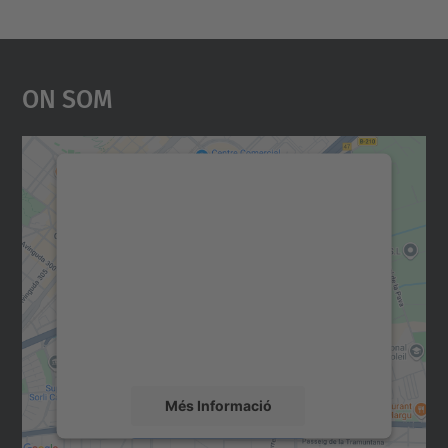
On Som
Necessitem el vostre
consentiment per carregar el
servei Google Maps!
Utilitzem un servei de tercers per incrustar
contingut del mapa que pugui recollir dades
sobre la vostra activitat. Reviseu-ne els
detalls i accepteu el servei per veure el
mapa.
Més Informació