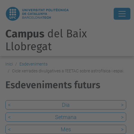
Campus
del Baix
Llobregat
Inici
Esdeveniments
Cicle xerrades divulgatives a l'EETAC sobre astrofísica i espai.
Esdeveniments futurs
<
Dia
>
<
Setmana
>
<
Mes
>