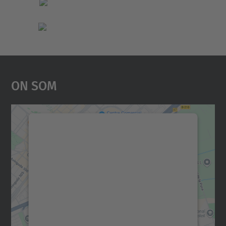
On Som
Necessitem el vostre
consentiment per carregar el
servei Google Maps!
Utilitzem un servei de tercers per incrustar
contingut del mapa que pugui recollir dades
sobre la vostra activitat. Reviseu-ne els
detalls i accepteu el servei per veure el
mapa.