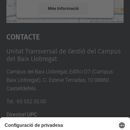
Més Informació
Accepta
Contacte
powered by
Usercentrics Consent
Management Platform
Unitat Transversal de Gestió del Campus
del Baix Llobregat
Campus del Baix Llobregat, Edifici D7 (Campus
Baix Llobregat). C. Esteve Terradas, 10 08860
Castelldefels
Tel.
:
93 552 35 00
Directori UPC
Formulari de contacte