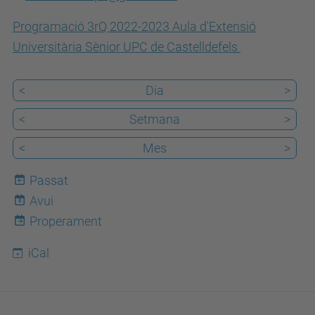
c
.
Programació 3rQ 2022-
2023
Aula
d'Extensió
e
Universitària Sènior UPC de Castelldefels
d
u
<
Dia
>
/
<
Setmana
>
c
a
<
Mes
>
/
Passat
e
Avui
8
s
Properament
d
e
iCal
v
e
n