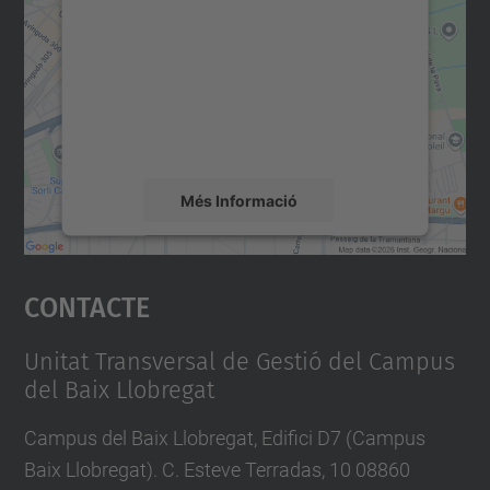
i
servei Google Maps!
o
Utilitzem un servei de tercers per incrustar
r
contingut del mapa que pugui recollir dades
sobre la vostra activitat. Reviseu-ne els
-
detalls i accepteu el servei per veure el
d
mapa.
e
x
Més Informació
t
Accepta
e
Contacte
n
powered by
Usercentrics Consent
Management Platform
s
i
Unitat Transversal de Gestió del Campus
del Baix Llobregat
o
-
Campus del Baix Llobregat, Edifici D7 (Campus
u
Baix Llobregat). C. Esteve Terradas, 10 08860
n