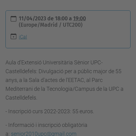
h
11/04/2023
de
18:00
a
19:00
t
(Europe/Madrid / UTC200)
t
iCal
p
s
:
Aula
d'Extensió Universitària Sènior UPC-
/
Castelldefels: Divulgació per a públic major de 55
/
anys, a la Sala d'actes de l'EETAC, al Parc
c
Mediterrani de la Tecnologia/Campus de la UPC a
b
Castelldefels.
l
-
Inscripció curs 2022-
2023
: 55 euros.
.
u
-
Informació i inscripció obligatòria
p
a
:
senior2010upc@gmail.com