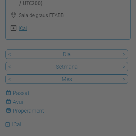
t
/ UTC200)
t
Sala de graus EEABB
p
s
iCal
:
/
<
Dia
>
/
c
<
Setmana
>
b
<
Mes
>
l
.
Passat
u
Avui
7
p
Properament
c
iCal
.
e